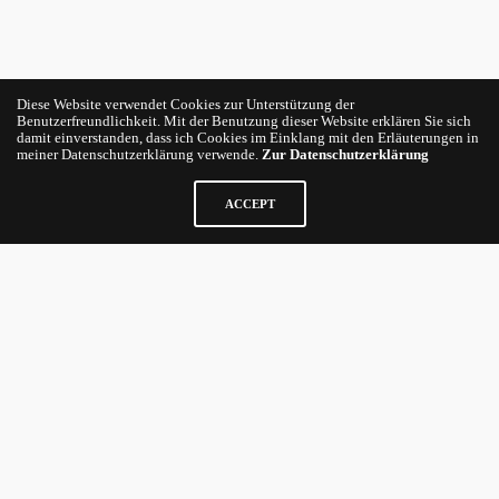
Diese Website verwendet Cookies zur Unterstützung der
Benutzerfreundlichkeit. Mit der Benutzung dieser Website erklären Sie sich
damit einverstanden, dass ich Cookies im Einklang mit den Erläuterungen in
meiner Datenschutzerklärung verwende.
Zur Datenschutzerklärung
ACCEPT
Stationary Branding
Next morning the not-yet-subsided sea rolled in long slow
billows of mighty bulk, and striving in the Pequod’s
gurgling track, pushed her on like giants’ palms outspread.